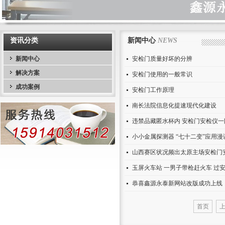
资讯分类
新闻中心
NEWS
新闻中心
安检门质量好坏的分辨
解决方案
安检门使用的一般常识
成功案例
安检门工作原理
南长法院信息化提速现代化建设
违禁品藏匿水杯内 安检门安检仪一
小小金属探测器 “七十二变”应用漫
山西赛区状况频出太原主场安检门
玉屏火车站 一男子带枪赶火车 过
恭喜鑫源永泰新网站改版成功上线
首页