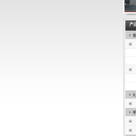
产
安
X